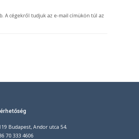
. A cégekről tudjuk az e-mail címükön túl az
lérhetőség
119 Budapest, Andor utca 54.
36 70 333 4606