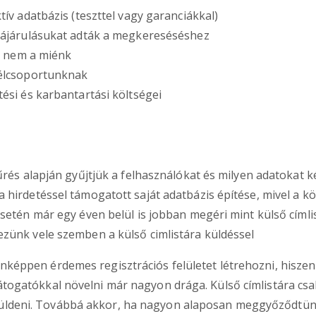
tív adatbázis (teszttel vagy garanciákkal)
zzájárulásukat adták a megkereséséshez
ta nem a miénk
célcsoportunknak
ési és karbantartási költségei
űrés alapján gyűjtjük a felhasználókat és milyen adatokat 
 hirdetéssel támogatott saját adatbázis építése, mivel a 
setén már egy éven belül is jobban megéri mint külső címlis
zünk vele szemben a külső cimlistára küldéssel
nképpen érdemes regisztrációs felületet létrehozni, hiszen 
látogatókkal növelni már nagyon drága. Külső címlistára csak
küldeni. Továbbá akkor, ha nagyon alaposan meggyőződtünk