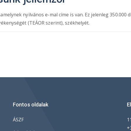
melynek nyilvános e-mal címe is van. Ez jelenleg 350.000 db
vékenységét (TEÁOR szerint), székhelyét.
Fontos oldalak
E
ÁSZF
1
+