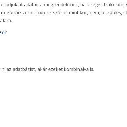
r adjuk át adatait a megrendelőnek, ha a regisztráló kifej
egóriái szerint tudunk szűrni, mint kor, nem, település, stb.
alára.
zői:
ni az adatbázist, akár ezeket kombinálva is.