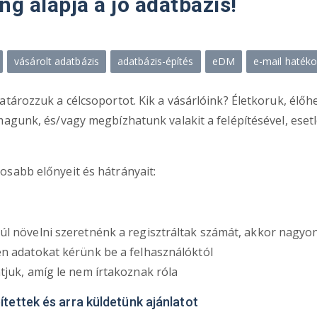
ng alapja a jó adatbázis!
vásárolt adatbázis
adatbázis-építés
eDM
e-mail haték
tározzuk a célcsoportot. Kik a vásárlóink? Életkoruk, élőhel
agunk, és/vagy megbízhatunk valakit a felépítésével, esetle
osabb előnyeit és hátrányait:
úl növelni szeretnénk a regisztráltak számát, akkor nagyo
en adatokat kérünk be a felhasználóktól
tjuk, amíg le nem írtakoznak róla
ítettek és arra küldetünk ajánlatot