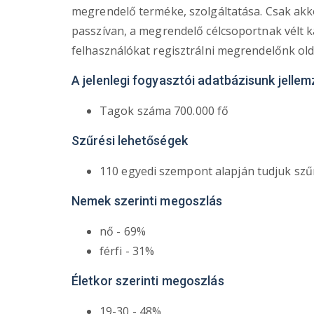
megrendelő terméke, szolgáltatása. Csak akko
passzívan, a megrendelő célcsoportnak vélt kat
felhasználókat regisztrálni megrendelőnk old
A jelenlegi fogyasztói adatbázisunk jellem
Tagok száma 700.000 fő
Szűrési lehetőségek
110 egyedi szempont alapján tudjuk szűr
Nemek szerinti megoszlás
nő - 69%
férfi - 31%
Életkor szerinti megoszlás
19-30 - 48%