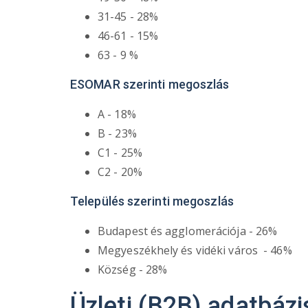
31-45 - 28%
46-61 - 15%
63 - 9 %
ESOMAR szerinti megoszlás
A - 18%
B - 23%
C1 - 25%
C2 - 20%
Település szerinti megoszlás
Budapest és agglomerációja - 26%
Megyeszékhely és vidéki város - 46%
Község - 28%
Üzleti (B2B) adatbázi