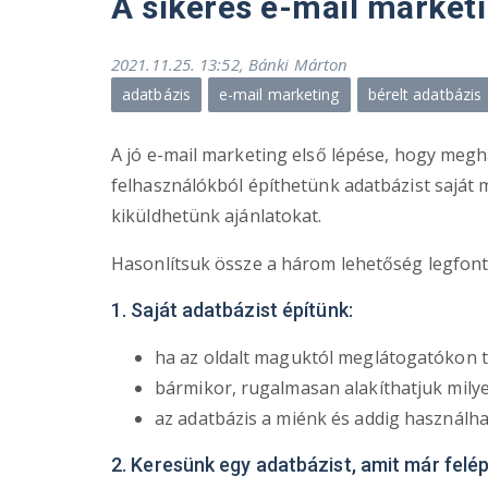
A sikeres e-mail marketi
2021.11.25. 13:52
,
Bánki Márton
adatbázis
e-mail marketing
bérelt adatbázis
A jó e-mail marketing első lépése, hogy megha
felhasználókból építhetünk adatbázist saját m
kiküldhetünk ajánlatokat.
Hasonlítsuk össze a három lehetőség legfont
1. Saját adatbázist építünk:
ha az oldalt maguktól meglátogatókon t
bármikor, rugalmasan alakíthatjuk mily
az adatbázis a miénk és addig használha
2. Keresünk egy adatbázist, amit már felép