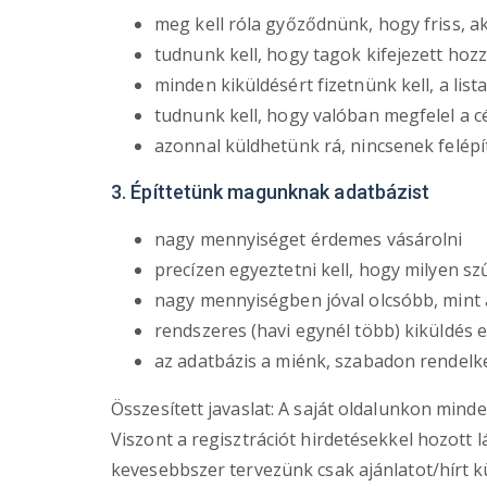
meg kell róla győződnünk, hogy friss, ak
tudnunk kell, hogy tagok kifejezett ho
minden kiküldésért fizetnünk kell, a lis
tudnunk kell, hogy valóban megfelel a 
azonnal küldhetünk rá, nincsenek felépít
3. Építtetünk magunknak adatbázist
nagy mennyiséget érdemes vásárolni
precízen egyeztetni kell, hogy milyen sz
nagy mennyiségben jóval olcsóbb, mint a
rendszeres (havi egynél több) kiküldés e
az adatbázis a miénk, szabadon rendelke
Összesített javaslat: A saját oldalunkon minde
Viszont a regisztrációt hirdetésekkel hozott 
kevesebbszer tervezünk csak ajánlatot/hírt 