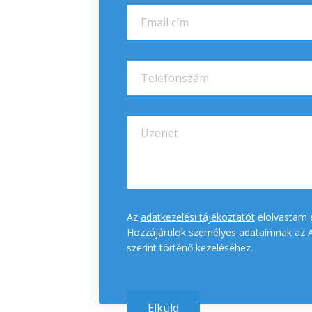
Az
adatkezelési tájékoztatót
elolvastam 
Hozzájárulok személyes adataimnak az A
szerint történő kezeléséhez.