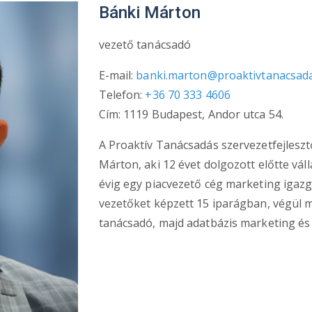
Bánki Márton
vezető tanácsadó
E-mail:
banki.marton@proaktivtanacsad
Telefon:
+36 70 333 4606
Cím: 1119 Budapest, Andor utca 54.
A Proaktív Tanácsadás szervezetfejlesz
Márton, aki 12 évet dolgozott előtte vá
évig egy piacvezető cég marketing igazg
vezetőket képzett 15 iparágban, végül m
tanácsadó, majd adatbázis marketing é