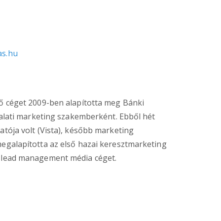
as.hu
tő céget 2009-ben alapította meg Bánki
llalati marketing szakemberként. Ebből hét
atója volt (Vista), később marketing
egalapította az első hazai keresztmarketing
s lead management média céget.