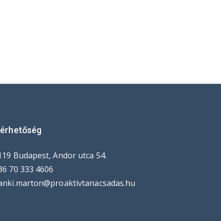
lérhetőség
119 Budapest, Andor utca 54.
36 70 333 4606
anki.marton@proaktivtanacsadas.hu