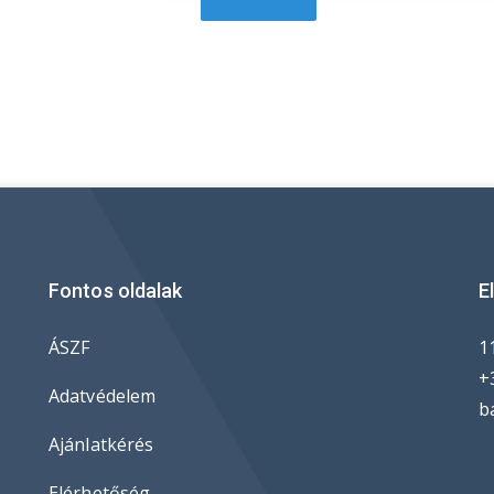
Fontos oldalak
E
ÁSZF
1
+
Adatvédelem
b
Ajánlatkérés
Elérhetőség