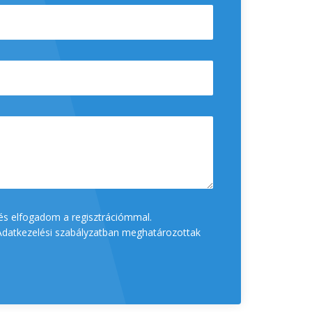
és elfogadom a regisztrációmmal.
datkezelési szabályzatban meghatározottak